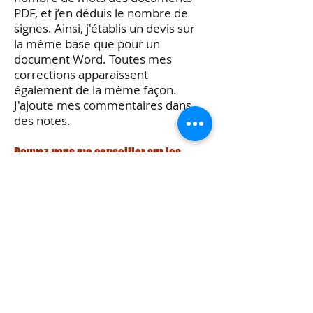
PDF, et j’en déduis le nombre de
signes. Ainsi, j'établis un devis sur
la même base que pour un
document Word. Toutes mes
corrections apparaissent
également de la même façon.
J'ajoute mes commentaires dans
des notes.
Pouvez-vous me conseiller sur les
éditeurs à solliciter ?
Le choix des éditeurs se révèle
aussi important que la qualité de
votre texte ou l’originalité de votre
plume. Pour qu’un éditeur
s’intéresse à votre manuscrit, il doit
être bien écrit, et ce dès les
premières pages. Si un éditeur
estime qu’un travail de révision est
nécessaire, il préférera souvent