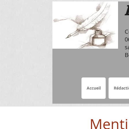
C
0
s
B
Accueil
Rédact
Menti