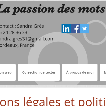
​La passion des mots
ontact : Sandra Grès
6 24 28 36 33
andra.gres31@gmail.com
ordeaux, France
ion web
Correction de textes
À propos de moi
M
ons légales et polit