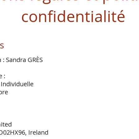
confidentialité
s
n : Sandra GRÈS
 :
Individuelle
bre
ited
 D02HX96, Ireland