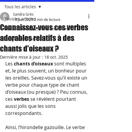
Tous les articles
Sandra Grès
Tous les articles
18 juin 2025
2 min de lecture
Connaissez-vous ces verbes
Rédaction web et référencement
adorables relatifs à des
Langue française
chants d'oiseaux ?
Dernière mise à jour :
18 oct. 2025
Les 
chants d’oiseaux
 sont multiples 
et, le plus souvent, un bonheur pour 
les oreilles. Savez-vous qu’il existe un 
verbe pour chaque type de chant 
d’oiseaux (ou presque) ? Peu connus, 
ces 
verbes
 se révèlent pourtant 
aussi jolis que les sons 
correspondants.
Ainsi, l’hirondelle gazouille. Le verbe 